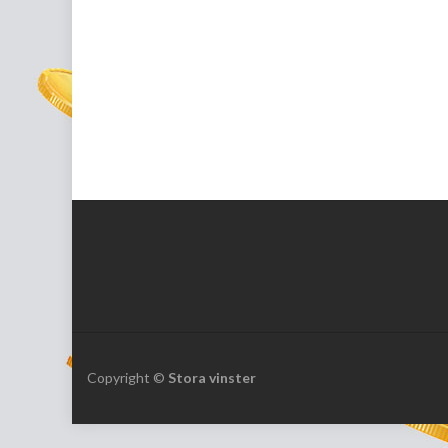
Copyright ©
Stora vinster