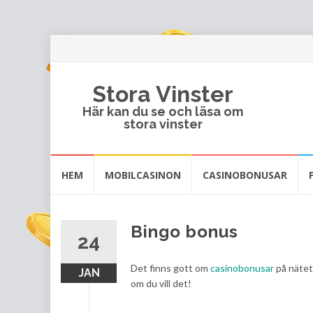
Stora Vinster
Här kan du se och läsa om
stora vinster
Hoppa
HEM
MOBILCASINON
CASINOBONUSAR
till
innehåll
Bingo bonus
24
Det finns gott om
casinobonusar
på nätet 
JAN
om du vill det!