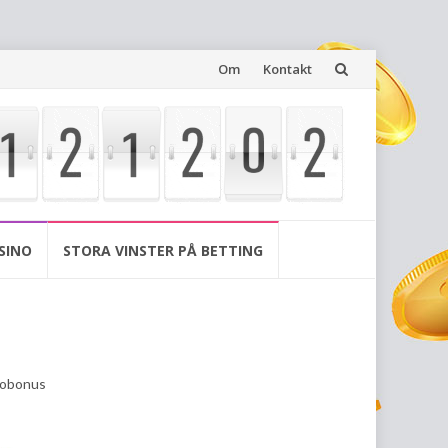
Hoppa
Om
Kontakt
till
innehåll
SINO
STORA VINSTER PÅ BETTING
ngobonus