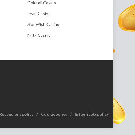
Goldroll Casino
Twin Casino
Slot Wish Casino
Nifty Casino
Recensionspolicy
Cookiepolicy
Integritetspolicy