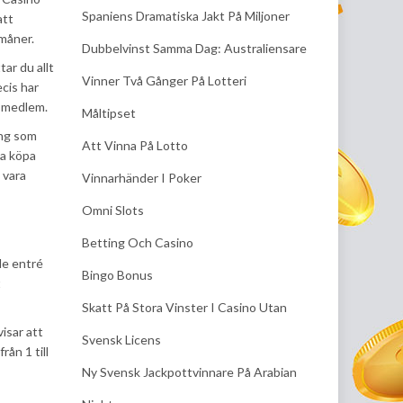
Spaniens Dramatiska Jakt På Miljoner
att
måner.
Dubbelvinst Samma Dag: Australiensare
ar du allt
Vinner Två Gånger På Lotteri
ecis har
r medlem.
Måltipset
äng som
Att Vinna På Lotto
ja köpa
 vara
Vinnarhänder I Poker
Omni Slots
Betting Och Casino
de entré
Bingo Bonus
t
Skatt På Stora Vinster I Casino Utan
isar att
Svensk Licens
ån 1 till
Ny Svensk Jackpottvinnare På Arabian