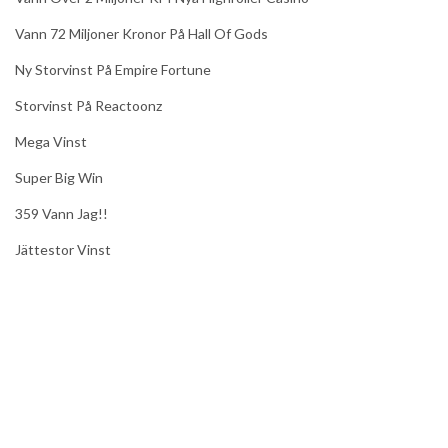
Vann 72 Miljoner Kronor På Hall Of Gods
Ny Storvinst På Empire Fortune
Storvinst På Reactoonz
Mega Vinst
Super Big Win
359 Vann Jag!!
Jättestor Vinst