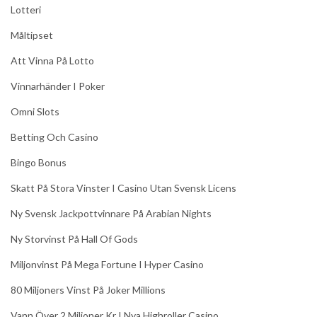
Lotteri
Måltipset
Att Vinna På Lotto
Vinnarhänder I Poker
Omni Slots
Betting Och Casino
Bingo Bonus
Skatt På Stora Vinster I Casino Utan Svensk Licens
Ny Svensk Jackpottvinnare På Arabian Nights
Ny Storvinst På Hall Of Gods
Miljonvinst På Mega Fortune I Hyper Casino
80 Miljoners Vinst På Joker Millions
Vann Över 2 Miljoner Kr I Nya Highroller Casino