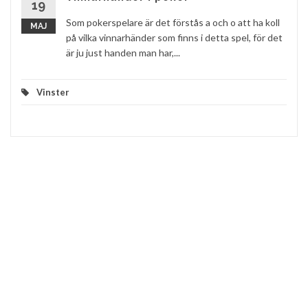
19
Som pokerspelare är det förstås a och o att ha koll
MAJ
på vilka vinnarhänder som finns i detta spel, för det
är ju just handen man har,...
Vinster