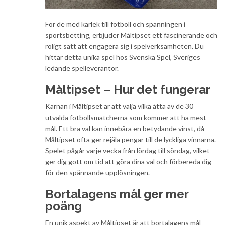
För de med kärlek till fotboll och spänningen i
sportsbetting, erbjuder Måltipset ett fascinerande och
roligt sätt att engagera sig i spelverksamheten. Du
hittar detta unika spel hos Svenska Spel, Sveriges
ledande spelleverantör.
Måltipset – Hur det fungerar
Kärnan i Måltipset är att välja vilka åtta av de 30
utvalda fotbollsmatcherna som kommer att ha mest
mål. Ett bra val kan innebära en betydande vinst, då
Måltipset ofta ger rejäla pengar till de lyckliga vinnarna.
Spelet pågår varje vecka från lördag till söndag, vilket
ger dig gott om tid att göra dina val och förbereda dig
för den spännande upplösningen.
Bortalagens mål ger mer
poäng
En unik aspekt av Måltipset är att bortalagens mål