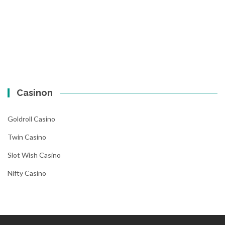
Casinon
Goldroll Casino
Twin Casino
Slot Wish Casino
Nifty Casino