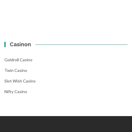
Casinon
Goldroll Casino
Twin Casino
Slot Wish Casino
Nifty Casino