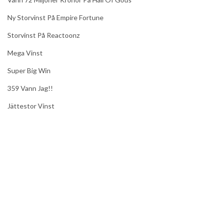
Ny Storvinst På Empire Fortune
Storvinst På Reactoonz
Mega Vinst
Super Big Win
359 Vann Jag!!
Jättestor Vinst